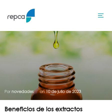
Skip
to
TOGG
content
Posted
Por
novedades
on
10 de julio de 2023
on
Beneficios de los extractos