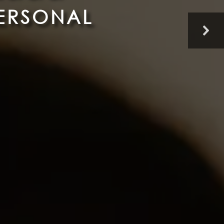
E
R
S
O
N
A
L