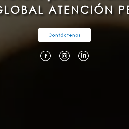
G
L
O
B
A
L
A
T
E
N
C
I
Ó
N
P
Contáctenos