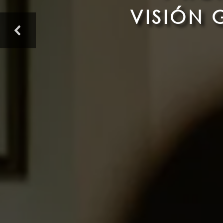
V
I
S
I
Ó
N